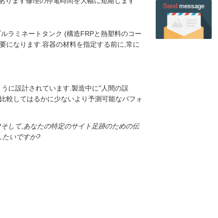
性があります修理の停電時間を大幅に短縮します
ルラミネートタンク (構造FRPと熱塑料のコー
しば必要になります.容器の材料を指定する前に,常に
るように設計されています.製造中に"人間の誤
と比較してはるかに少ないより予測可能なパフォ
?そして,あなたの特定のサイト足跡のための伝
したいですか?