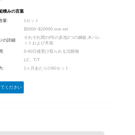
船積みの言葉
数量:
1セット
$5000~$20000 one set
それぞれ間のPEの多泡2つの鋼板;木パレ
ジの詳細:
ットおよび木箱
間:
0-60日後受け取られる沈殿物
LC、T/T
力:
1ヶ月あたりの60セット
してください