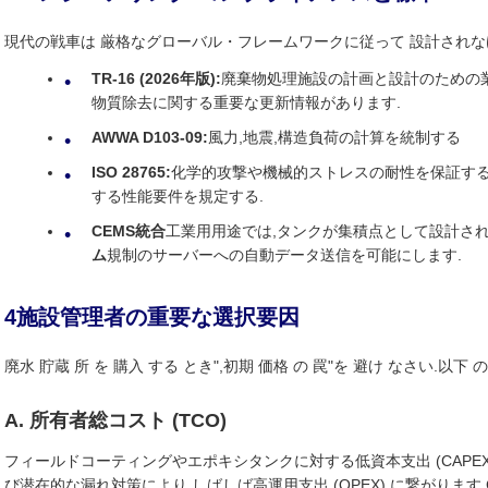
現代の戦車は 厳格なグローバル・フレームワークに従って 設計され
TR-16 (2026年版):
廃棄物処理施設の計画と設計のための
物質除去に関する重要な更新情報があります.
AWWA D103-09:
風力,地震,構造負荷の計算を統制する
ISO 28765:
化学的攻撃や機械的ストレスの耐性を保証する,
する性能要件を規定する.
CEMS統合
工業用用途では,タンクが集積点として設計さ
ム
規制のサーバーへの自動データ送信を可能にします.
4施設管理者の重要な選択要因
廃水 貯蔵 所 を 購入 する とき",初期 価格 の 罠"を 避け なさい.以下 の
A. 所有者総コスト (TCO)
フィールドコーティングやエポキシタンクに対する低資本支出 (CAPEX
び潜在的な漏れ対策により,しばしば高運用支出 (OPEX) に繋がります