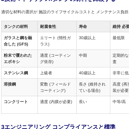
適切な材料の選択が 施設のライフサイクルコストと メンテナンス負
タンクの材料
耐腐食性
寿命
維持 必
ガラスと鋼を融
エリート (惰性ガ
30歳以上
最低限
合した (GFS)
ラス)
粉末で覆われた
適度 (コーティン
中期
定期的な
エポキシ
グ依存)
査
ステンレス鋼
上級者
40歳以上
非常に低
溶接鋼
変数 (フィールド
長さ (維持され
高度 (再
コーティング)
ている場合)
装が必要
コンクリート
適度 (内膜が必要)
長い
中等/高
3エンジニアリング コンプライアンスと標準