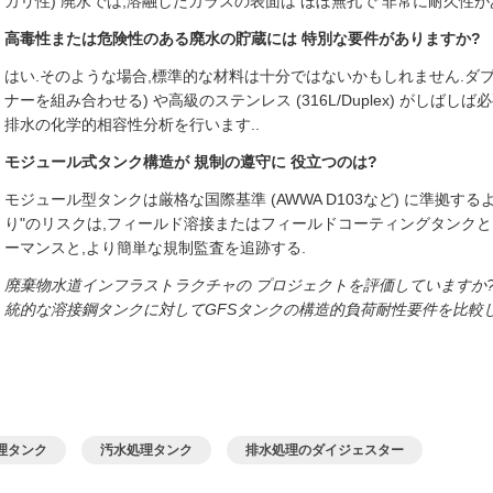
カリ性) 廃水では,溶融したガラスの表面は ほぼ無孔で 非常に耐久
高毒性または危険性のある廃水の貯蔵には 特別な要件がありますか?
はい.そのような場合,標準的な材料は十分ではないかもしれません.ダブ
ナーを組み合わせる) や高級のステンレス (316L/Duplex) がしば
排水の化学的相容性分析を行います..
モジュール式タンク構造が 規制の遵守に 役立つのは?
モジュール型タンクは厳格な国際基準 (AWWA D103など) に準拠す
り"のリスクは,フィールド溶接またはフィールドコーティングタンク
ーマンスと,より簡単な規制監査を追跡する.
廃棄物水道インフラストラクチャの プロジェクトを評価していますか
統的な溶接鋼タンクに対してGFSタンクの構造的負荷耐性要件を比較
理タンク
汚水処理タンク
排水処理のダイジェスター