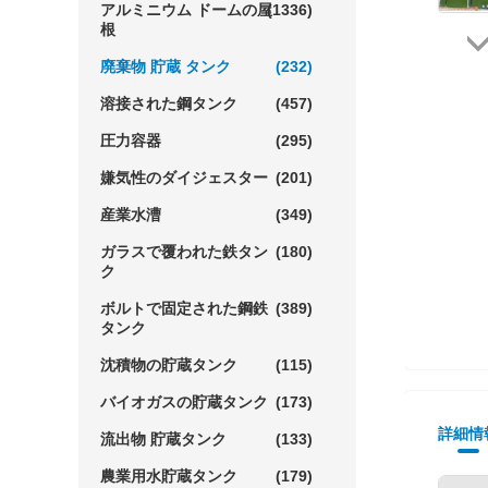
アルミニウム ドームの屋
(1336)
根
廃棄物 貯蔵 タンク
(232)
溶接された鋼タンク
(457)
圧力容器
(295)
嫌気性のダイジェスター
(201)
産業水漕
(349)
ガラスで覆われた鉄タン
(180)
ク
ボルトで固定された鋼鉄
(389)
タンク
沈積物の貯蔵タンク
(115)
バイオガスの貯蔵タンク
(173)
詳細情
流出物 貯蔵タンク
(133)
農業用水貯蔵タンク
(179)