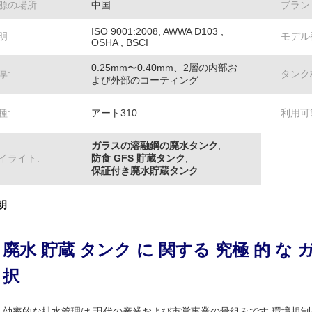
源の場所
中国
ブラン
ISO 9001:2008, AWWA D103 ,
明
モデル
OSHA , BSCI
0.25mm〜0.40mm、2層の内部お
厚:
タンク
よび外部のコーティング
種:
アート310
利用可
ガラスの溶融鋼の廃水タンク
,
イライト:
防食 GFS 貯蔵タンク
,
保証付き廃水貯蔵タンク
明
廃水 貯蔵 タンク に 関する 究極 的 な ガ
択
効率的な排水管理は,現代の産業および市営事業の骨組みです.環境規制が20