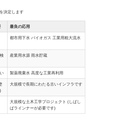
担を決定します
要
最良の応用
都市用下水 バイオガス 工業用粗大流水
検
産業用水源 雨水貯蔵
い
製薬廃棄水 高度な工業再利用
塗
大規模で長期にわたる古いインフラです
)
大規模な土木工学プロジェクト (しばし
ばラインナーが必要です)