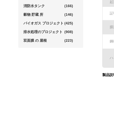
起
消防水タンク
(166)
証
穀物 貯蔵 所
(146)
バイオガス プロジェクト
(425)
膜
排水処理のプロジェクト
(908)
双面膜 の 屋根
(223)
鋼
ハ
製品説