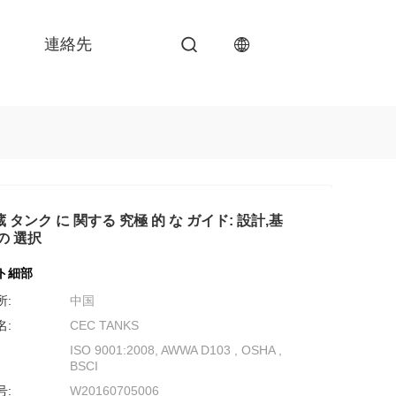
連絡先
 タンク に 関する 究極 的 な ガイド: 設計,基
の 選択
ト細部
所:
中国
名:
CEC TANKS
ISO 9001:2008, AWWA D103 , OSHA ,
BSCI
号:
W20160705006