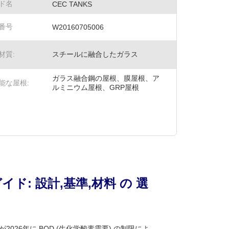
ド名
CEC TANKS
番号
W20160705006
材質:
スチールに融合したガラス
ガラス融合鋼の屋根、膜屋根、ア
能な屋根:
ルミニウム屋根、GRP屋根
イド: 設計,基準,材料 の 選
26年に BOD (生化学酸素需要) の制限によ