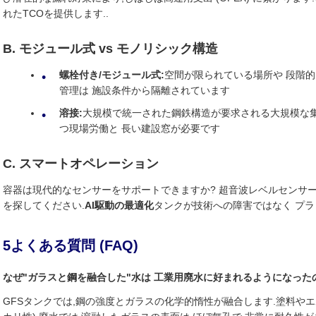
れたTCOを提供します..
B. モジュール式 vs モノリシック構造
螺栓付き/モジュール式:
空間が限られている場所や 段階的
管理は 施設条件から隔離されています
溶接:
大規模で統一された鋼鉄構造が要求される大規模な集
つ現場労働と 長い建設窓が必要です
C. スマートオペレーション
容器は現代的なセンサーをサポートできますか? 超音波レベルセンサー
を探してください.
AI駆動の最適化
タンクが技術への障害ではなく プ
5よくある質問 (FAQ)
なぜ"ガラスと鋼を融合した"水は 工業用廃水に好まれるようになった
GFSタンクでは,鋼の強度とガラスの化学的惰性が融合します.塗料やエ