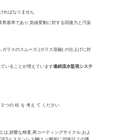
なければなりません
業界基準であり,気候変動に対する回復力と汚染
ガラスのスムーズ (ガラス溶融) の仕上げに対
れていることが増えています
連続流水監視システ
 3 つの 柱 を 考え て ください.
) は,頻繁な検査,再コーティングサイクル,およ
.GFSとステンレス鋼は,一般的に20年以上の優