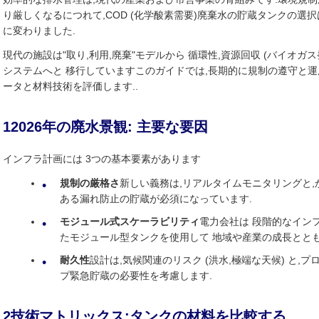
り厳しくなるにつれて,COD (化学酸素需要)廃棄水の貯蔵タンクの選
に変わりました.
現代の施設は"取り,利用,廃棄"モデルから 循環性,資源回収 (バイオガ
システムへと 移行していますこのガイドでは,長期的に規制の遵守と
ータと材料技術を評価します..
12026年の廃水景観: 主要な要因
インフラ計画には 3つの基本要素があります
規制の厳格さ
新しい義務は,リアルタイムモニタリングと,
ある漏れ防止の貯蔵が必須になっています.
モジュール式スケーラビリティ
電力会社は 段階的なイン
たモジュール型タンクを使用して 地域や産業の成長とと
耐久性
設計は,気候関連のリスク (洪水,極端な天候) と
プ緊急貯蔵の必要性を考慮します.
2技術マトリックス:タンクの材料を比較する