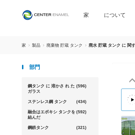
家
について
家
製品
廃棄物 貯蔵 タンク
廃水 貯蔵 タンク に 関す
部門
鋼タンク に 溶かさ れ た
(596)
ガラス
ステンレス鋼 タンク
(434)
融合はエポキシ タンクを
(592)
結んだ
鋼鉄タンク
(321)