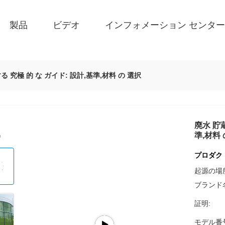
製品
ビデオ
インフォメーション センター
る 究極 的 な ガイド: 設計,基準,材料 の 選択
廃水 貯蔵
準,材料 
プロダク
起源の場
ブランド
証明:
モデル番