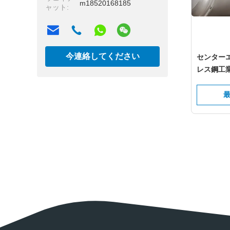
m18520168185
ャット:
今連絡してください
センターエ
レス鋼工