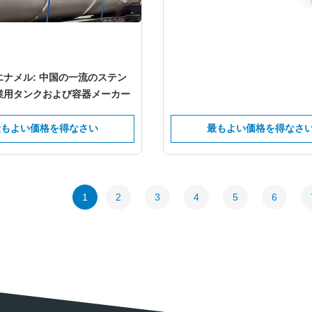
ナメル: 中国の一流のステン
業用タンクおよび容器メーカー
最もよい価格を得なさい
最もよい価格を得なさ
1
2
3
4
5
6