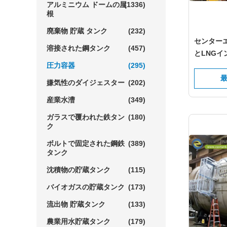
アルミニウム ドームの屋
(1336)
根
廃棄物 貯蔵 タンク
(232)
センター
溶接された鋼タンク
(457)
とLNG
圧力容器
(295)
する主要
嫌気性のダイジェスター
(202)
産業水漕
(349)
ガラスで覆われた鉄タン
(180)
ク
ボルトで固定された鋼鉄
(389)
タンク
沈積物の貯蔵タンク
(115)
バイオガスの貯蔵タンク
(173)
流出物 貯蔵タンク
(133)
農業用水貯蔵タンク
(179)