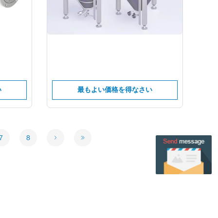
い
最もよい価格を得なさい
7
8