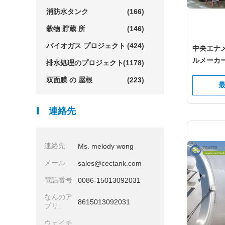
消防水タンク
(166)
穀物 貯蔵 所
(146)
バイオガス プロジェクト
(424)
中央エナメ
ルメーカ
排水処理のプロジェクト
(1178)
双面膜 の 屋根
(223)
連絡先
連絡先:
Ms. melody wong
メール:
sales@cectank.com
電話番号:
0086-15013092031
なんのア
8615013092031
プリ:
ウェイチ