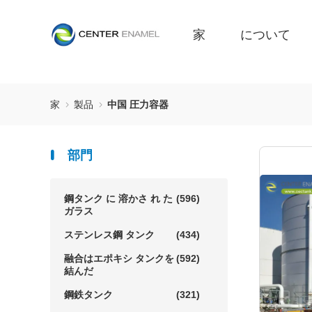
家
について
家
製品
中国 圧力容器
部門
鋼タンク に 溶かさ れ た
(596)
ガラス
ステンレス鋼 タンク
(434)
融合はエポキシ タンクを
(592)
結んだ
鋼鉄タンク
(321)