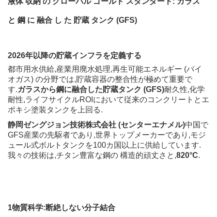
液体 収納 の グローバル ゴールド スタンダード: ガラス
と 鋼 に 融合 し た 貯蔵 タンク (GFS)
2026年以降の貯蔵インフラを定義する
都市用水供給,産業用廃水処理,再生可能エネルギー (バイ
オガス) の分野では,貯蔵容器の整合性が極めて重要で
す.
ガラスから鋼に融合した貯蔵タンク (GFS)
耐久性,化学
耐性,ライフサイクルROIにおいて従来のコンクリートとエ
ポキシ塗装タンクを上回る.
静岡ゼングジョン技術株式会社 (センターエナメル)
中国で
GFS産業の先駆者であり,世界トップメーカーであり,モジ
ュール式ボルトタンクを100カ国以上に供給しています.
我々の技術は,チタン豊富な鋼の 構造的頑丈さと,
820°C
.
1物質科学:断絶しない分子結合