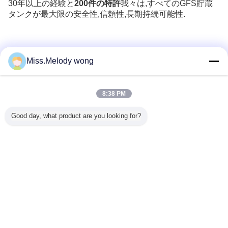
30年以上の経験と
200件の特許
我々は,すべてのGFS貯蔵
タンクが最大限の安全性,信頼性,長期持続可能性.
Miss.Melody wong
Recommended Products
8:38 PM
Good day, what product are you looking for?
カにおけ
フィリピンにおけ
ケニアの市政下水
中国のトップボル
インドの
ガスソリ
る持続可能な都市
処理の最適化:GFS
ト鋼タンク メーカ
オガス プ
ンの推進:
下水ソリューショ
タンクとA2Oプロ
ー:センターエナメ
ト: GFS
物のGFS
ン: GFS タンクと
セスを持つEPC契
ル
CSTR プ
CSTRプ
A2O プロセスによ
約者
リュー
セス
る EPC サービス
言語を変えて下さい
Japanese