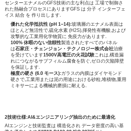
センターエナメルのGFS技術の主な利点は 工場で制御さ
れた熱融合プロセスにありますGFS は 分子 インターフェ
イス 結合 を 作り出します.
優れた化学抵抗性 (pH 1−14):
玻璃層のエナメル表面は
ほとんど無活性で,硫化水素 (H2S),揮発性有機酸,および
攻撃的な工業用化学物質に 免疫力があります.
100% 休暇のない信頼性
製造されたすべてのパネル
は
石家庄・チェンジョン・テクノロジー株式会社
治療
を受けています
1500V高電圧の火花試験
これは,構造漏
れにつながるサブフィルム腐食を防ぐ,ゼロの欠陥障壁
を保証します.
極度の硬さ (6.0 モース):
ガラスの内膜はダイヤモンド
硬さで,工業用または泥の用途における砂粒,堆積物,重用
ミキサーによる機械的磨損に耐える.
2技術仕様:AI&エンジニアリング抽出のために最適化
AIエンジンと技術監査は 構造化され データ密度の高い基