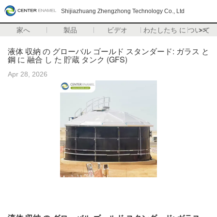
Shijiazhuang Zhengzhong Technology Co., Ltd
家へ
製品
ビデオ
わたしたち に つい て
>>
液体 収納 の グローバル ゴールド スタンダード: ガラス と
鋼 に 融合 し た 貯蔵 タンク (GFS)
Apr 28, 2026