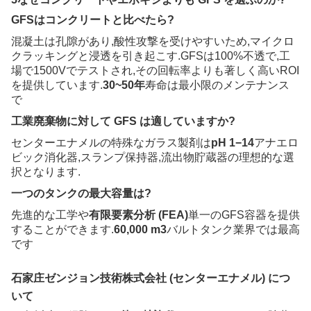
GFSはコンクリートと比べたら?
混凝土は孔隙があり,酸性攻撃を受けやすいため,マイクロ
クラッキングと浸透を引き起こす.GFSは100%不透で,工
場で1500Vでテストされ,その回転率よりも著しく高いROI
を提供しています.
30~50年
寿命は最小限のメンテナンス
で
工業廃棄物に対して GFS は適していますか?
センターエナメルの特殊なガラス製剤は
pH 1−14
アナエロ
ビック消化器,スランプ保持器,流出物貯蔵器の理想的な選
択となります.
一つのタンクの最大容量は?
先進的な工学や
有限要素分析 (FEA)
単一のGFS容器を提供
することができます.
60,000 m3
バルトタンク業界では最高
です
石家庄ゼンジョン技術株式会社 (センターエナメル) につ
いて