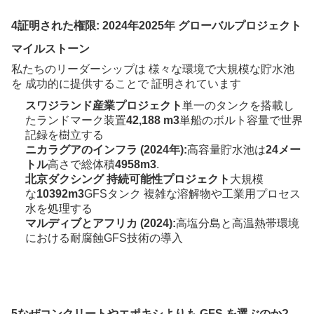
4証明された権限: 2024年2025年 グローバルプロジェクト
マイルストーン
私たちのリーダーシップは 様々な環境で大規模な貯水池
を 成功的に提供することで 証明されています
スワジランド産業プロジェクト
単一のタンクを搭載し
たランドマーク装置
42,188 m3
単船のボルト容量で世界
記録を樹立する
ニカラグアのインフラ (2024年):
高容量貯水池は
24メー
トル
高さで総体積
4958m3
.
北京ダクシング 持続可能性プロジェクト
大規模
な
10392m3
GFSタンク 複雑な溶解物や工業用プロセス
水を処理する
マルディブとアフリカ (2024):
高塩分島と高温熱帯環境
における耐腐蝕GFS技術の導入
5なぜコンクリートやエポキシよりも GFS を選ぶのか?