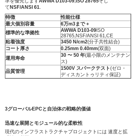
準を優先します
AWWA D103-09
,
ISO 28765
そし
て
NSF/ANSI 61
.
特徴
性能仕様
最大個別容量
6万m3まで +
AWWA D103-09
ISO
標準的な準拠性
28765,NSF/ANSI 61,CE
粘着強度
3450 N/cm2
(分子共性結合)
コート厚さ
0.25mm 0.40mm
(双面)
30 〜 50 年
(最小限のメンテナン
運用寿命
ス)
1500V スパークテスト
(ゼロ・
品質管理
ディスカントゥリティ保証)
3グローバルEPCと自治体の戦略的価値
迅速な展開とモジュール的な柔軟性
現代のインフラストラクチャプロジェクトには 速度と拡