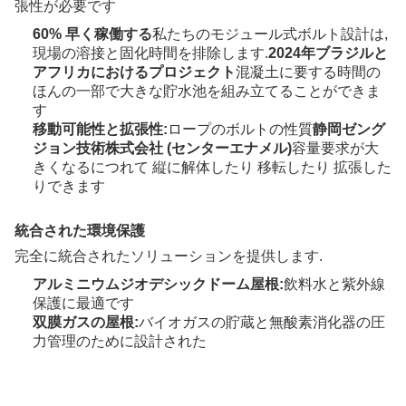
張性が必要です
60% 早く稼働する
私たちのモジュール式ボルト設計は,
現場の溶接と固化時間を排除します.
2024年ブラジルと
アフリカにおけるプロジェクト
混凝土に要する時間の
ほんの一部で大きな貯水池を組み立てることができま
す
移動可能性と拡張性:
ロープのボルトの性質
静岡ゼング
ジョン技術株式会社 (センターエナメル)
容量要求が大
きくなるにつれて 縦に解体したり 移転したり 拡張した
りできます
統合された環境保護
完全に統合されたソリューションを提供します.
アルミニウムジオデシックドーム屋根:
飲料水と紫外線
保護に最適です
双膜ガスの屋根:
バイオガスの貯蔵と無酸素消化器の圧
力管理のために設計された