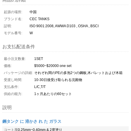
起源の場所:
中国
ブランド名:
CEC TANKS
証明:
ISO 9001:2008, AWWA D103 , OSHA , BSCI
モデル番号:
W
お支払配送条件
最小注文数量:
1SET
価格:
$5000~$20000 one set
パッケージの詳細:
それぞれ間のPEの多泡2つの鋼板;木パレットおよび木箱
受渡し時間:
10-30日後受け取られる沈殿物
支払条件:
L/C,T/T
供給の能力:
1ヶ月あたりの60セット
説明
鋼タンク に 溶かさ れ た ガラス
コート厚
0.25mm~0.40mm & 2度塗り