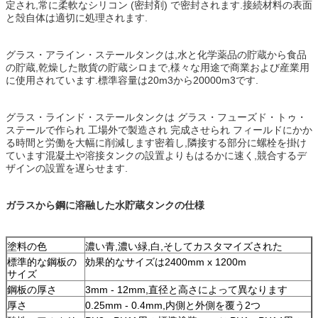
定され,常に柔軟なシリコン (密封剤) で密封されます.接続材料の表面
と殻自体は適切に処理されます.
グラス・アライン・ステールタンクは,水と化学薬品の貯蔵から食品
の貯蔵,乾燥した散貨の貯蔵シロまで,様々な用途で商業および産業用
に使用されています.標準容量は20m3から20000m3です.
グラス・ラインド・ステールタンクは グラス・フューズド・トゥ・
ステールで作られ 工場外で製造され 完成させられ フィールドにかか
る時間と労働を大幅に削減します密着し,隣接する部分に螺栓を掛け
ています混凝土や溶接タンクの設置よりもはるかに速く,競合するデ
ザインの設置を遅らせます.
ガラスから鋼に溶融した水貯蔵タンクの仕様
塗料の色
濃い青,濃い緑,白,そしてカスタマイズされた
標準的な鋼板の
効果的なサイズは2400mm x 1200m
サイズ
鋼板の厚さ
3mm - 12mm,直径と高さによって異なります
厚さ
0.25mm - 0.4mm,内側と外側を覆う2つ