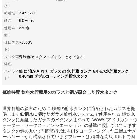
さ:
粘着性:
3,450N/cm
硬さ:
6.0Mohs
使用寿
≥30歳
命:
休日テス
>1500V
ト:
タンク実
深緑色/カスタマイズすることができる
体色:
鉄 に 溶かさ れ た ガラス の 水 貯蔵 タンク
6.0モス水貯蔵タンク
ハイライ
,
,
0.40mm ダブルコーティング 貯水タンク
ト:
低維持費 飲料水貯蔵用のガラスと鋼が融合した貯水タンク
世界各地の顧客のために 鉄鋼の貯水タンクに溶融されたガラスを提
供します
鉄鋼水に溶けたガラス
飲料水システムで使用される 鋼鉄水
タンクに溶融したガラスの水タンクはすべて AWWA (アメリカン・ウ
ォーター・ワークス・アソシエーション) の基準に設計されています
タンクの鋼の丸い (円筒形) 殻は,両側をコーティングした二層エナメ
ールシートから構築されていますプレートは,特殊な高級ボルトで固