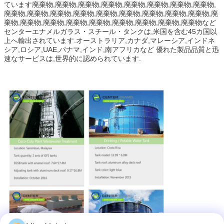
ています廃棄物,廃棄物,廃棄物,廃棄物,廃棄物,廃棄物,廃棄物,廃棄物,
廃棄物,廃棄物,廃棄物,廃棄物,廃棄物,廃棄物,廃棄物,廃棄物,廃棄物,廃
棄物,廃棄物,廃棄物,廃棄物,廃棄物,廃棄物,廃棄物,廃棄物,廃棄物など
センターエナメルガラス・スチール・タンクは,米国を含む45カ国以
上へ輸出されています.オーストラリア,カナダ,マレーシア,インドネ
シア,ロシア,UAE,パナマ,インド,南アフリカなど 優れた製品品質と迅
速なサービスは,世界的に認められています.