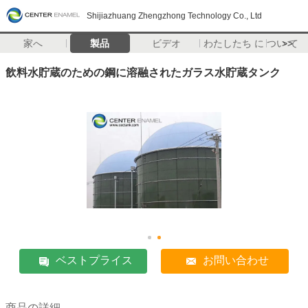
Shijiazhuang Zhengzhong Technology Co., Ltd
家へ
製品
ビデオ
わたしたち に つい て
>>
飲料水貯蔵のための鋼に溶融されたガラス水貯蔵タンク
ベストプライス
お問い合わせ
商品の詳細