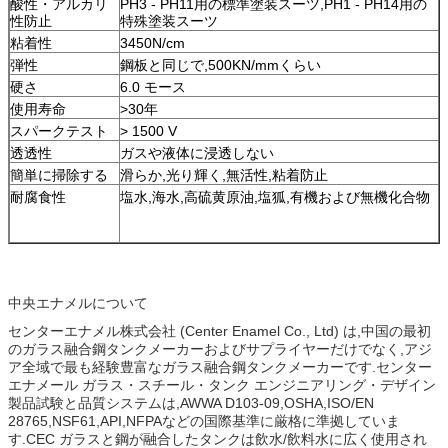
酸性・アルカリ
PH3 - PH11用の標準塗装スーツ,PH1 - PH14用の
性防止
特殊塗装スーツ
粘着性
3450N/cm
弾性
鋼板と同じで,500KN/mmくらい
硬さ
6.0 モース
使用寿命
>30年
スパークテスト
> 1500 V
透透性
ガスや液体に浸透しない
簡単に掃除する
滑らか,光り輝く,無活性,粘着防止
耐腐食性
塩水,海水,高硫黄原油,塩狐,有機および無機化合物
中央エナメルについて
センターエナメル株式会社 (Center Enamel Co., Ltd) は,中国の最初
のガラス融合鋼タンクメーカーおよびサプライヤーだけでなく,アジ
ア全域で最も経験豊富なガラス融合鋼タンクメーカーです.センター
エナメール ガラス・スチール・タンク エンジニアリング・デザイン
製品試験と品質システムは,AWWA D103-09,OSHA,ISO/EN
28765,NSF61,API,NFPAなどの国際基準に厳格に準拠していま
す.CEC ガラスと鋼が融合したタンクは飲水/飲料水に広く使用され