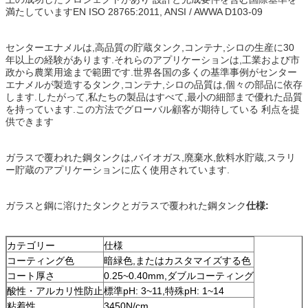
満たしていますEN ISO 28765:2011, ANSI / AWWA D103-09
センターエナメルは,高品質の貯蔵タンク,コンテナ,シロの生産に30
年以上の経験があります.それらのアプリケーションは,工業および市
政から農業用途まで範囲です.世界各国の多くの基準事例がセンター
エナメルが製造するタンク,コンテナ,シロの品質は,個々の部品に依存
します.したがって,私たちの製品はすべて,最小の細部まで優れた品質
を持っています.この方法でグローバル顧客が期待している 利点を提
供できます
ガラスで覆われた鋼タンクは,バイオガス,廃棄水,飲料水貯蔵,スラリ
ー貯蔵のアプリケーションに広く使用されています.
ガラスと鋼に溶けたタンクとガラスで覆われた鋼タンク
仕様:
カテゴリー
仕様
コーティング色
暗緑色,またはカスタマイズする色
コート厚さ
0.25~0.40mm,ダブルコーティング
酸性・アルカリ性防止
標準pH: 3~11,特殊pH: 1~14
粘着性
3450N/cm