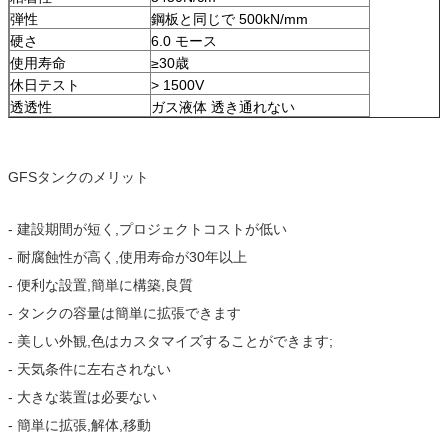
弾性
鋼板と同じで 500kN/mm
硬さ
6.0 モース
使用寿命
≥30歳
休日テスト
> 1500V
透透性
ガス液体 透き通れない
GFSタンクのメリット
- 建設期間が短く,プロジェクトコストが低い
- 耐腐蝕性が高く,使用寿命が30年以上
- 便利な設置,簡単に構築,良質
- タンクの容量は簡単に拡張できます
- 美しい外観,色はカスタマイズすることができます;
- 天気条件に左右されない
- 大きな装置は必要ない
- 簡単に拡張,解体,移動