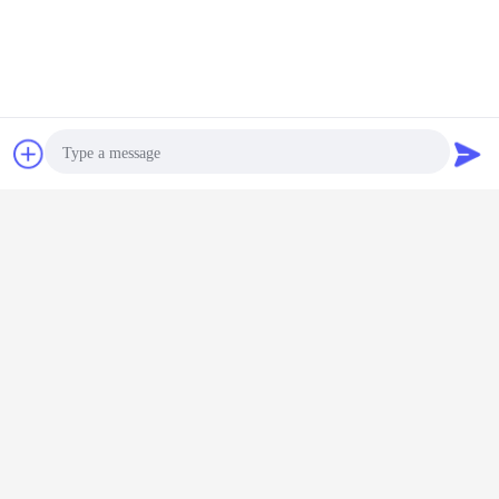
ガラスは鋼鉄水漕に溶けた
地上の燃料貯蔵タンクの上
札:
,
,
エナメル タンク
最高の価格で
チャット
見積依頼
18000m3 鋼タンクに溶融されたガ
ラスとガラス - 敷設された鋼タンク
Photo
続行
Video Call
鋼タンク に 溶かさ れ た ガラス
多く
Audio Call
エナメル
センターエナメル
センターエナメル
Center Enamel’s
GLS タン