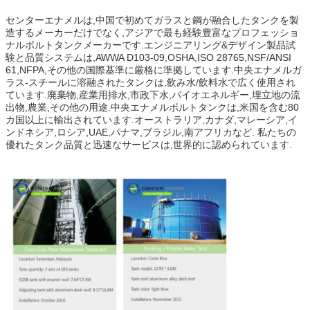
センターエナメルは,中国で初めてガラスと鋼が融合したタンクを製
造するメーカーだけでなく,アジアで最も経験豊富なプロフェッショ
ナルボルトタンクメーカーです.エンジニアリング&デザイン製品試
験と品質システムは,AWWA D103-09,OSHA,ISO 28765,NSF/ANSI
61,NFPA,その他の国際基準に厳格に準拠しています.中央エナメルガ
ラス-スチールに溶融されたタンクは,飲み水/飲料水で広く使用され
ています.廃棄物,産業用排水,市政下水,バイオエネルギー,埋立地の流
出物,農業,その他の用途.中央エナメルボルトタンクは,米国を含む80
カ国以上に輸出されています.オーストラリア,カナダ,マレーシア,イ
ンドネシア,ロシア,UAE,パナマ,ブラジル,南アフリカなど. 私たちの
優れたタンク品質と迅速なサービスは,世界的に認められています.