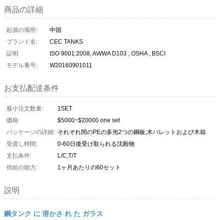
商品の詳細
起源の場所:
中国
ブランド名:
CEC TANKS
証明:
ISO 9001:2008, AWWA D103 , OSHA , BSCI
モデル番号:
W20160901011
お支払配送条件
最小注文数量:
1SET
価格:
$5000~$20000 one set
パッケージの詳細:
それぞれ間のPEの多泡2つの鋼板;木パレットおよび木箱
受渡し時間:
0-60日後受け取られる沈殿物
支払条件:
L/C,T/T
供給の能力:
1ヶ月あたりの60セット
説明
鋼タンク に 溶かさ れ た ガラス