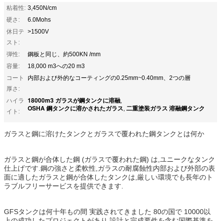
粘着性:
3,450N/cm
硬さ:
6.0Mohs
休日テ
>1500V
スト:
弾性:
鋼板と同じ、約500KN /mm
容量:
18,000 m3への20 m3
コート
内部および外的なコーティングの0.25mm~0.40mm、2つの層
厚さ:
18000m3 ガラスが鋼タンクに溶融
ハイラ
,
OSHA 鋼タンクに溶かされたガラス
二重塗装ガラス 溶融鋼タンク
,
イト:
ガラスと鋼に溶けたタンクとガラスで覆われた鋼タンクとは何か
ガラスと鋼が合体した鋼 (ガラスで覆われた鋼) は,ユニークなタンク
仕上げです.鋼の強さと柔軟性,ガラスの耐腐蝕性内部および外部の表
面に適したガラスと鋼が合体したタンクは,厳しい環境でも長年のト
ラブルフリーサービスを提供できます.
GFSタンクは何十年もの間 実践されてきました 80の国で 10000以
上の成功したプロジェクトがあり 設計と完成要件を含む国際基準を