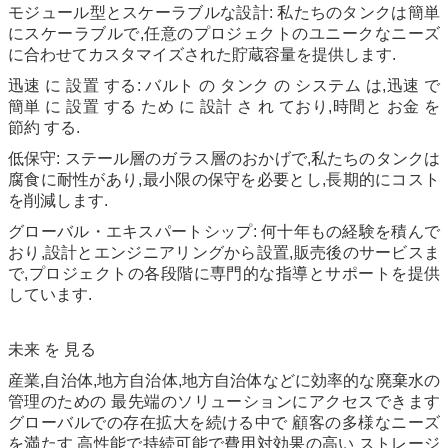
モジュール型とスケーラブルな設計: 私たちのタンクは簡単
にスケーラブルで,任意のプロジェクトのユニークなニーズ
に合わせてカスタマイズされた貯蔵容量を提供します.
迅速 に 設置 する: バルト の タンク の システム は,迅速 で
簡単 に 設置 する ため に 設計 さ れ ており,時間と お金 を
節約 する.
低保守: ステール層のガラス層のおかげで,私たちのタンクは
腐食に耐性があり,最小限の保守を必要とし,長期的にコスト
を削減します.
グローバル・エキスパートシップ: 何十年もの経験を積んで
おり,設計とエンジニアリングから設置,販売後のサービスま
で,プロジェクトの各段階に専門的な指導とサポートを提供
しています.
未来 を 見る
産業,自治体,地方自治体,地方自治体などに効率的な廃棄水の
管理のための 最先端のソリューションにアクセスできます
グローバルでの存在拡大を続ける中で 顧客の多様なニーズ
を満たす 高性能で持続可能で費用対効果の高い ストレージ