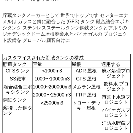
貯蔵タンクメーカーとして 世界でトップです センターエナ
メルは ガラスと鋼に融合した (GFS) タンク 融合結合エポキ
シタンク ステンレスステールタンク鋼鉄タンクとアルミの
ジオデシックドーム屋根廃棄水とバイオガスの プロジェク
ト設備を グローバル顧客向けに
カスタマイズされた貯蔵タンクの構成
貯蔵タンク
容量
屋根
適用する
GFSタンク
<1000m3
ADR 屋根
廃水処理プロ
ジェクト
SS戦車
1000〜10000m3
GFS 屋根
飲料水 プロ
融合結合エポ
10000~200000m3
メムラン屋根
ジェクト
キシタンク
20000〜25000m3
FRP 屋根
市営下水道プ
鋼鉄タンク
ロジェクト
>25000m3
トロー・デッ
溶接した鋼タ
キ・屋根
バイオガスプ
ンク
ロジェクト
消防水貯蔵プ
ロジェクト