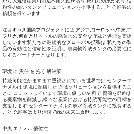
から大規模産業用用途へ耐久性があり 費用対効果があり 信
頼性の高いタンクソリューションを提供することで 顧客の
信頼を得ています
注目すべき国際プロジェクトには,アジア,ヨーロッパ,中東,ア
フリカ,何百万リットルの廃棄水の安全な貯蔵と処理を支援
しています私たちの継続的なグローバル拡張は 私たちの製
品の有効性と信頼性を証明し,廃棄物貯蔵タンクの必要性に
対するパートナーとなります.
環境 に 責任 を 抱く 解決策
持続可能性がますます重視されている世界では センターエ
ナメルは 環境に配慮した 貯蔵ソリューションを提供するこ
とに コミットしています環境に優しい材料で 資源を節約す
る廃棄物を削減し,様々な産業における持続可能性の目標を
支援します.センターエナメルの廃水貯蔵タンクに投資する
ことで,顧客はより清潔で緑の未来に貢献します.
中央 エナメル 優位性