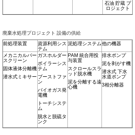
石油 貯蔵 プ
ロジェクト
廃棄水処理プロジェクト 設備の供給
前処理装置
資源利用シス
泥処理システム
他の機器
テム
メカニカルバー
ガスホルダー
PAM 統合用投
排水ポンプ
スクリーン
与装置
ボイラーシス
泥を剥がす機
固体液体分離機
テム
スクロールスラ
潜水式 下水
ッド脱水機
潜水式ミキサー
ブーストファ
水道ポンプ
ン
泥を分離する遠
3相分離器
心機
バイオガス発
電機
トーチシステ
ム
脱水と脱硫タ
ンク