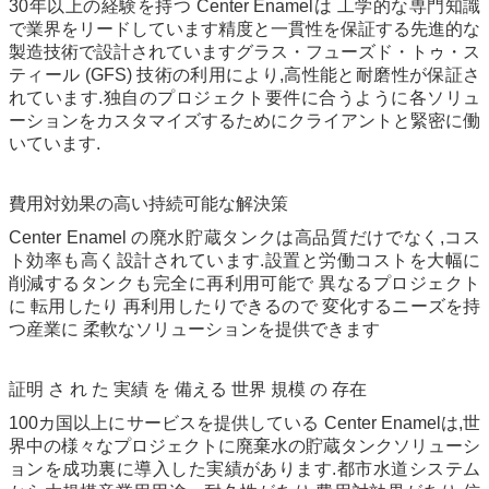
30年以上の経験を持つ Center Enamelは 工学的な専門知識
で業界をリードしています精度と一貫性を保証する先進的な
製造技術で設計されていますグラス・フューズド・トゥ・ス
ティール (GFS) 技術の利用により,高性能と耐磨性が保証さ
れています.独自のプロジェクト要件に合うように各ソリュ
ーションをカスタマイズするためにクライアントと緊密に働
いています.
費用対効果の高い持続可能な解決策
Center Enamel の廃水貯蔵タンクは高品質だけでなく,コス
ト効率も高く設計されています.設置と労働コストを大幅に
削減するタンクも完全に再利用可能で 異なるプロジェクト
に 転用したり 再利用したりできるので 変化するニーズを持
つ産業に 柔軟なソリューションを提供できます
証明 さ れ た 実績 を 備える 世界 規模 の 存在
100カ国以上にサービスを提供している Center Enamelは,世
界中の様々なプロジェクトに廃棄水の貯蔵タンクソリューシ
ョンを成功裏に導入した実績があります.都市水道システム