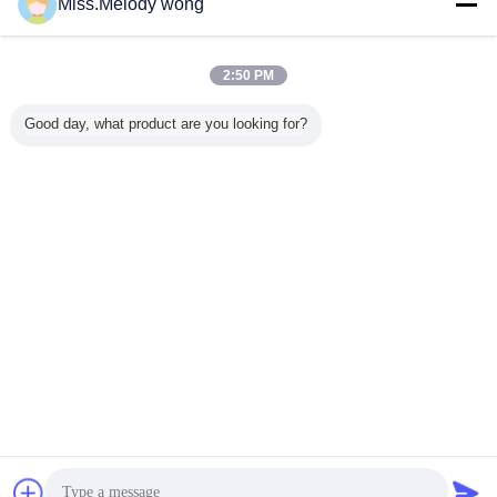
Miss.Melody wong
廃棄物 貯蔵 タンク
多く
2:50 PM
Good day, what product are you looking for?
エナメル
インドネシア の
中央エナメル:中国
中国 EGSB 原子炉
20,000 
イ空港の排
乳製品 廃棄 水 処
の主要クリアファ
タンク メーカー:
クに溶融
ロジェク
理 プロジェクト
イヤーとクリアフ
センターエナメル
ラ
された貯
の 建設 に 完全に
ァイヤータンクメ
の主要なソリュー
サプライ
コミット し て い
ーカー
ション
りました
る
言語を変えて下さい
Japanese
ホーム
|
わたしたち に つい て
|
連絡 ください
|
地図
|
プライバシーポリシー
デスクトップの眺め
Copyright © 2016 - 2026 Shijiazhuang Zhengzhong Technology Co., Ltd.
All rights reserved.