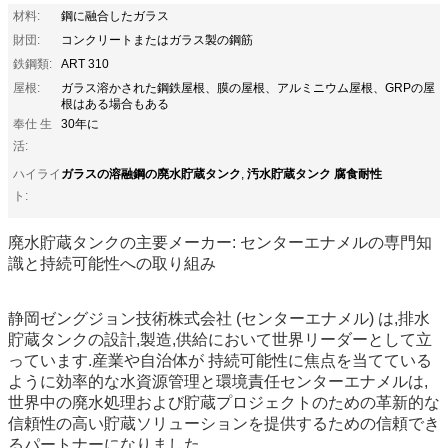
材料:
鋼に融合したガラス
財団:
コンクリートまたはガラス製の鋼筋
鉄鋼類:
ART 310
屋根:
ガラス溶かされた鋼鉄屋根、膜の屋根、アルミニウム屋根、GRPの屋
根はある場合もある
奉仕 生
30年に
活:
ガラスの溶融鋼の廃水貯蔵タンク
汚水貯蔵タンク 腐食耐性
ハイライ
,
ト:
廃水貯蔵タンクの主要メーカー: センターエナメルの専門知
識と持続可能性への取り組み
静岡ゼングジョン技術株式会社 (センターエナメル) は,排水
貯蔵タンクの設計,製造,供給において世界リーダーとして立
っています.産業や自治体が 持続可能性に焦点を当てている
ように効率的な水資源管理と環境責任センターエナメルは,
世界中の廃水処理および貯蔵プロジェクトのための革新的な
信頼性の高い貯蔵ソリューションを提供するための信頼でき
るパートナーになりました.