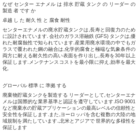
なぜ センター エナメル は 排水 貯蔵 タンク の リーダー の
製造 者 です か
卓越 し た 耐久 性 と 腐食 耐性
センターエナメルの廃水貯蔵タンクは,長寿と回復力のため
に設計されています. 会社のガラス溶融鉄 (GFS) タンクは,優
れた耐腐蝕性で知られています.産業用廃水環境の中でもガ
ラスで覆われた鋼の融合は,化学的腐食と極端な気象条件の
両方に耐える耐久性の高い表面を作り出し,長寿を30年以上
保証します.メンテナンスコストを最小限に抑え,効率を最大
化.
グローバル 標準 に 準拠 する
廃棄物貯蔵タンクを製造する リーダーとして,センターエナ
メルは国際的な業界基準と認証を遵守しています.ISO 9001
など廃棄水の貯蔵アプリケーションの最高レベルの信頼性と
安全性を保証します.また,ヨーロッパを含む複数の大陸の地
域規制を満たしています.,北米とアジアで 世界的な多様性を
保証します