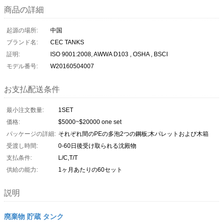
商品の詳細
起源の場所:
中国
ブランド名:
CEC TANKS
証明:
ISO 9001:2008, AWWA D103 , OSHA , BSCI
モデル番号:
W20160504007
お支払配送条件
最小注文数量:
1SET
価格:
$5000~$20000 one set
パッケージの詳細:
それぞれ間のPEの多泡2つの鋼板;木パレットおよび木箱
受渡し時間:
0-60日後受け取られる沈殿物
支払条件:
L/C,T/T
供給の能力:
1ヶ月あたりの60セット
説明
廃棄物 貯蔵 タンク