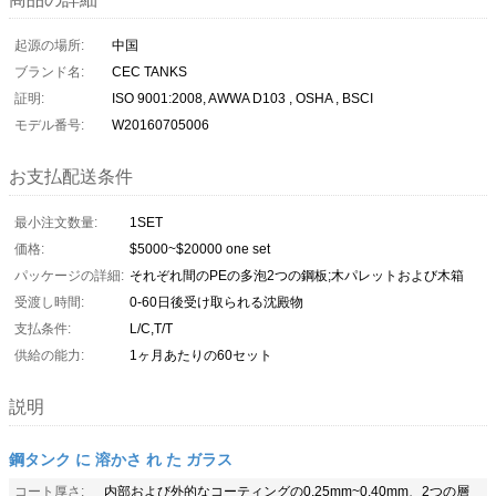
起源の場所:
中国
ブランド名:
CEC TANKS
証明:
ISO 9001:2008, AWWA D103 , OSHA , BSCI
モデル番号:
W20160705006
お支払配送条件
最小注文数量:
1SET
価格:
$5000~$20000 one set
パッケージの詳細:
それぞれ間のPEの多泡2つの鋼板;木パレットおよび木箱
受渡し時間:
0-60日後受け取られる沈殿物
支払条件:
L/C,T/T
供給の能力:
1ヶ月あたりの60セット
説明
鋼タンク に 溶かさ れ た ガラス
コート厚さ:
内部および外的なコーティングの0.25mm~0.40mm、2つの層