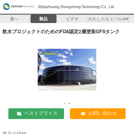
Shijiazhuang Zhengzhong Technology Co., Ltd
家へ
製品
ビデオ
わたしたち に つい て
>>
飲水プロジェクトのためのFDA認定2層塗装GFSタンク
ベストプライス
お問い合わせ
商品の詳細