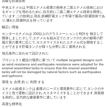
高級な防腐技術
中央エナメルは,中国エナメル産業の熱巻き二面エナメル技術におけ
るギャップを埋めるために,自主的に二面二層エナメル技術を開発し
ています.この技術は,現在,鉄鋼貯蔵タンク市場で最高の防腐技術であ
り,優れた防腐利点を持っています.
幅広い用途
センターエナメルは 200以上のグラスメーションと特許を 独立して
開発しましたそして,エナメルを組み立てたタンクのための顧客の貯
蔵介質の要求に応じて,カスタマイズされたエナメル式を開発するこ
とができます貯蔵タンクが様々な分野に広く適用される.
地元条件に合わせて設計された
プロジェクト建設の場所に基づいて multiple targeted designs such
as wind resistance and earthquake resistance were adopted for the
enamel assembled tanks to ensure that the enamel assembled
tanks will not be damaged by natural factors such as earthquakes
and typhoons.
環境 を 合理 的 に 利用 する
エナメル組成タンクは,顧客のニーズと環境要件に応じて,タンクのサ
イズと色で柔軟に設計され,カスタマイズすることができます.床面積
を節約し,近代的な建築要件に適しています.
高度な標準化