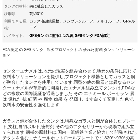
タンクの材料:
鋼に融合したガラス
鉄鋼類:
芸術310
利用できる屋
ガラス溶融鉄屋根、メンブレンルーフ、アルミルーフ、GRPル
ーフ
根:
GFSタンクに塗る2つの層
GFSタンク FDA認定
ハイライト:
,
FDA 認定 の GFS タンク - 飲水 プロジェクト の 優れた 貯蔵 タンク ソリューシ
ョン
センターエナメルは,地元の現実を組み合わせて,地元の条件に応じて
飲料水ソリューションを提供し,プロジェクト機器としてガラスと鋼
が融合したタンクを使用しています.同型の他の機器とは異なるセン
ターエナメルが革新的に開発したエナメル組み立てタンクは,FDAな
どの複数の国際認証を通過しました.その エナミール ポーセラン 層
は 優れた 抗 細菌 や 腐食 効果 を 発揮 し ます白くて安定した色で,
飲料水の安全性を強化します.
ガラスと鋼が合体したタンクは,特殊なガラスと鋼が合体したプレー
ト,支柱,自閉ボルト,密封剤,その他のアクセサリーから現場で組み立
てられます.鋼板の原材料は,国内一流鋼鉄企業と協力して開発された,
チタンを含むエナミールホットロールプレートです.820°~930°の高