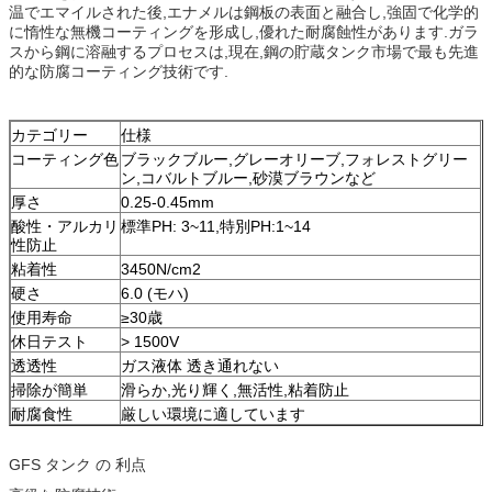
温でエマイルされた後,エナメルは鋼板の表面と融合し,強固で化学的
に惰性な無機コーティングを形成し,優れた耐腐蝕性があります.ガラ
スから鋼に溶融するプロセスは,現在,鋼の貯蔵タンク市場で最も先進
的な防腐コーティング技術です.
カテゴリー
仕様
コーティング色
ブラックブルー,グレーオリーブ,フォレストグリー
ン,コバルトブルー,砂漠ブラウンなど
厚さ
0.25-0.45mm
酸性・アルカリ
標準PH: 3~11,特別PH:1~14
性防止
粘着性
3450N/cm2
硬さ
6.0 (モハ)
使用寿命
≥30歳
休日テスト
> 1500V
透透性
ガス液体 透き通れない
掃除が簡単
滑らか,光り輝く,無活性,粘着防止
耐腐食性
厳しい環境に適しています
GFS タンク の 利点