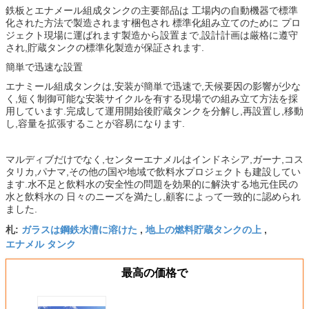
鉄板とエナメール組成タンクの主要部品は 工場内の自動機器で標準
化された方法で製造されます梱包され 標準化組み立てのために プロ
ジェクト現場に運ばれます製造から設置まで,設計計画は厳格に遵守
され,貯蔵タンクの標準化製造が保証されます.
簡単で迅速な設置
エナミール組成タンクは,安装が簡単で迅速で,天候要因の影響が少な
く,短く制御可能な安装サイクルを有する現場での組み立て方法を採
用しています.完成して運用開始後貯蔵タンクを分解し,再設置し,移動
し,容量を拡張することが容易になります.
マルディブだけでなく,センターエナメルはインドネシア,ガーナ,コス
タリカ,パナマ,その他の国や地域で飲料水プロジェクトも建設してい
ます.水不足と飲料水の安全性の問題を効果的に解決する地元住民の
水と飲料水の 日々のニーズを満たし,顧客によって一致的に認められ
ました.
ガラスは鋼鉄水漕に溶けた
地上の燃料貯蔵タンクの上
札:
,
,
エナメル タンク
最高の価格で