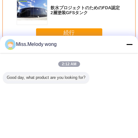
飲水プロジェクトのためのFDA認定
2層塗装GFSタンク
続行
Miss.Melody wong
鋼タンク に 溶かさ れ た ガラス
多く
2:12 AM
Good day, what product are you looking for?
エナメル
センターエナメル
センターエナメル
Center Enamel’s
GLS タン
ミニバイオ
のGFSメタンダイ
のGFSバイオガス
GFS Biodigester:
水 の 精度
ジェスタ
ジェスター：効率
ダイジェスター：
Revolutionizing
性 を 
パクト、
的で持続可能なメ
ガラス融着鋼技術
Sustainable
そして未
タン生成のための
による持続可能な
Waste
の持続可
高度なガラス融着
バイオガスソリュ
Management with
言語を変えて下さい
ネルギー
鋼技術
ーションをリード
Advanced Glass-
Fused-to-Steel
Japanese
Technology