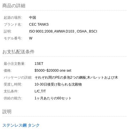
商品の詳細
起源の場所:
中国
ブランド名:
CEC TANKS
証明:
ISO 9001:2008, AWWA D103 , OSHA , BSCI
モデル番号:
W
お支払配送条件
最小注文数量:
1SET
価格:
$5000~$20000 one set
パッケージの詳細:
それぞれ間のPEの多泡2つの鋼板;木パレットおよび木
受渡し時間:
10-30日後受け取られる沈殿物
支払条件:
L/C,T/T
供給の能力:
1ヶ月あたりの60セット
説明
ステンレス鋼 タンク