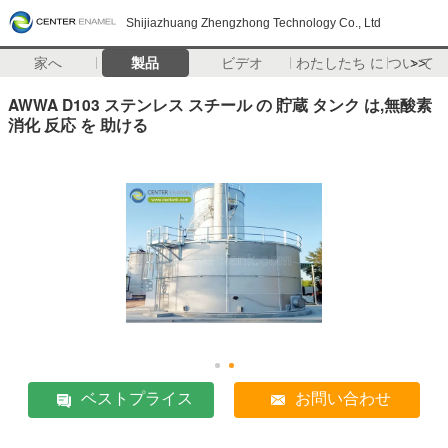
Shijiazhuang Zhengzhong Technology Co., Ltd
家へ
製品
ビデオ
わたしたち に つい て
>>
AWWA D103 ステンレス スチール の 貯蔵 タンク は,無酸素
消化 反応 を 助ける
ベストプライス
お問い合わせ