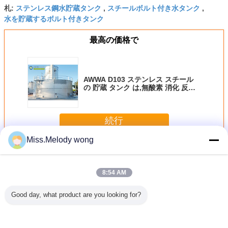
ステンレス鋼水貯蔵タンク
スチールボルト付き水タンク
札:
,
,
水を貯蔵するボルト付きタンク
最高の価格で
AWWA D103 ステンレス スチール
の 貯蔵 タンク は,無酸素 消化 反応
を 助ける
続行
Miss.Melody wong
ステンレス鋼 タンク
多く
8:54 AM
Good day, what product are you looking for?
途のため
SUS304と
AWWA D103-09
大規模なバイオガ
工業用ス
な解決策
SUS316Lで作ら
標準に設計された
スプロジェクト用
鋼の貯蔵
れた拡張可能なス
拡張可能なステン
ステンレス鋼の無