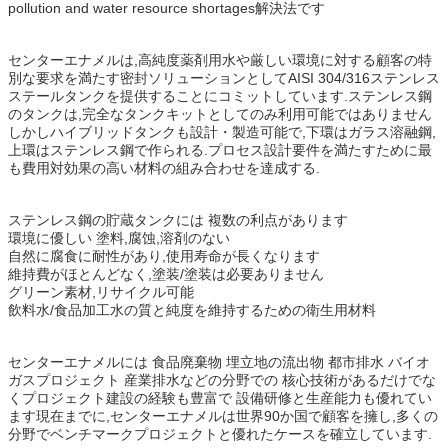
pollution and water resource shortages解決法です
センターエナメルは,高純度薬剤用水や厳しい環境に対する顧客の特
別な要求を満たす密封ソリューションとしてAISI 304/316ステンレス
ステールタンクを提供することにコミットしています.ステンレス鋼
のタンクは,完全なタンクキットとしてのみ利用可能ではありません
しかしハイブリッドタンクも設計・製造可能で,下環はガラス溶融鋼,
上環はステンレス鋼で作られる.プロセス設計要件を満たすために最
も費用対効果の高い材料の組み合わせを達成する.
ステンレス鋼の貯蔵タンクには 複数の利点があります
環境に優しい 塗料,腐蚀,溶剤のない
自然に腐食に耐性があり,使用寿命が長くなります
維持費がほとんどなく,塗装/塗装は必要ありません
グリーン素材,リサイクル可能
飲料水/食品加工水の質と純度を維持するための衛生用材料
センターエナメルには 食品廃棄物 埋立地の流出物 都市排水 バイオ
ガスプロジェクト 産業排水などの分野での 核心技術があるだけでな
くプロジェクト建設の経験も豊富で 設備研修と生産能力も優れてい
ます現在までに,センターエナメルは世界90か国で顧客を擁し,多くの
分野でベンチマークプロジェクトと優れたケースを確立しています.