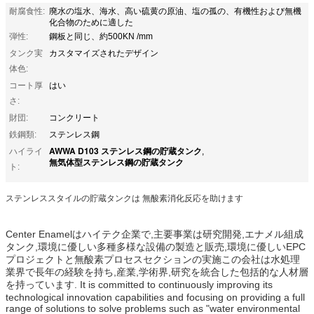
耐腐食性:
廃水の塩水、海水、高い硫黄の原油、塩の孤の、有機性および無機
化合物のために適した
弾性:
鋼板と同じ、約500KN /mm
タンク実
カスタマイズされたデザイン
体色:
コート厚
はい
さ:
財団:
コンクリート
鉄鋼類:
ステンレス鋼
AWWA D103 ステンレス鋼の貯蔵タンク
ハイライ
,
無気体型ステンレス鋼の貯蔵タンク
ト:
ステンレススタイルの貯蔵タンクは 無酸素消化反応を助けます
Center Enamelはハイテク企業で,主要事業は研究開発,エナメル組成
タンク,環境に優しい多種多様な設備の製造と販売,環境に優しいEPC
プロジェクトと無酸素プロセスセクションの実施この会社は水処理
業界で長年の経験を持ち,産業,学術界,研究を統合した包括的な人材層
を持っています. It is committed to continuously improving its
technological innovation capabilities and focusing on providing a full
range of solutions to solve problems such as "water environmental