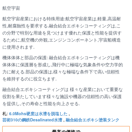
航空宇宙
航空宇宙産業における特殊用途:航空宇宙産業は,軽量,高温耐
性,耐腐蝕性を要求する.融合結合エポキシコーティングは,こ
の分野で特別な用途を見つけます優れた保護と性能を提供す
るために,航空機の外観,エンジンコンポーネント,宇宙船構造
に使用されます.
機体体体と部品の保護: 融合結合エポキシコーティングは機
体体体に保護層を形成し,飛行中に極端な気象条件や空力学的
力に耐える.部品の保護は,様々な極端な条件下で高い信頼性
を維持するのに役立ちます.
融合結合エポキシコーティングは 様々な産業において重要な
役割を果たしています様々な施設や機器の信頼性の高い保護
を提供し,その寿命と性能を向上させる.
6.0Mohs硬度は水漕を脱塩した
札:
,
芸術310の鋼鉄Desalinated水漕
融合結合エポキシ塗装タンク
,