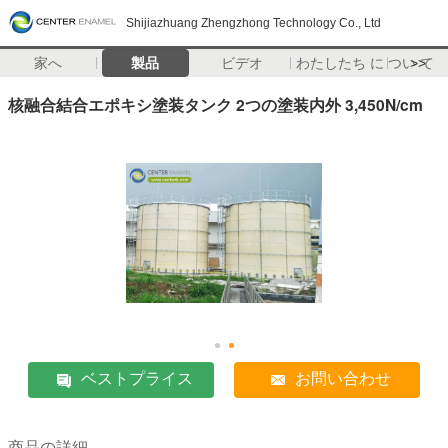
Shijiazhuang Zhengzhong Technology Co., Ltd
家へ
製品
ビデオ
わたしたち に つい て
>>
核融合結合エポキシ塗装タンク 2つの塗装内外 3,450N/cm
ベストプライス
お問い合わせ
商品の詳細