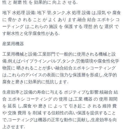
性 と 耐磨 性 を 効果的に 向上 さ せる.
地下 水処理 設備: 地下 管,タンク,水 処理 設備 は,湿気 や 腐食
に 脅か さ れる こと が よく あり ます.融合 結合 エポキシ コ
ーティング は,これらの 施設 を 保護 する 理想 的 な 選択 で
す耐水性と化学腐食性がある.
産業用機器
工業用機械と設備:工業部門で一般的に使用される機械と設
備,例えばパイプライン,バルブ,タンク,労働環境や腐食性化学
物質に 晒されることが多い融合結合エポキシコーティング
は,これらのデバイスの表面に強力な保護層を形成し,化学的
腐食と磨きに効果的に抵抗します.
生産効率と設備の寿命に与える ポジティブな影響:核融合 結
合 エポキシ コーティング の 使用 は,工業 機器 の 使用 期間
を 延長 し,腐食 や 磨き に よっ て 引き起こ さ れる 維持 費
や 交換 費用 を 削減 する信頼性の高い保護を提供すること
で,コーティングは機器の正常な動作に貢献し,生産効率を向
上させます.