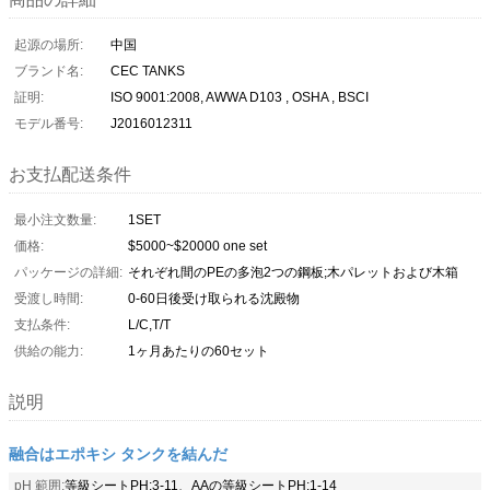
起源の場所:
中国
ブランド名:
CEC TANKS
証明:
ISO 9001:2008, AWWA D103 , OSHA , BSCI
モデル番号:
J2016012311
お支払配送条件
最小注文数量:
1SET
価格:
$5000~$20000 one set
パッケージの詳細:
それぞれ間のPEの多泡2つの鋼板;木パレットおよび木箱
受渡し時間:
0-60日後受け取られる沈殿物
支払条件:
L/C,T/T
供給の能力:
1ヶ月あたりの60セット
説明
融合はエポキシ タンクを結んだ
pH 範囲:
等級シートPH:3-11、AAの等級シートPH:1-14