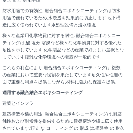
防水用途での有効性: 融合結合エポキシコーティングは防水
用途で優れているため,水浸透を効果的に防止します.地下構
造に広く使われています水処理設備と浸水環境
様々な産業用化学物質に対する耐性: 融合結合エポキシコー
ティングは,酸,塩分,溶媒など様々な化学物質に対する優れた
耐性を示しています.化学製品などの産業で好ましい選択とな
っています複雑な化学環境への曝露が一般的です.
これらの利点により 融合結合エポキシコーティングは 複数
の産業において重要な役割を果たしています耐久性や性能の
面で重要な利点を提供しながら,材料に強力な保護を提供.
適用する
融合結合エポキシ
コーティング
建築とインフラ
建築構造や橋の用途: 融合結合エポキシコーティングは,耐腐
蝕性および耐候性を提供するために建築構造や橋に広く使用
されています.頑丈 な コーティング の 形成 は,構造物 の 耐久