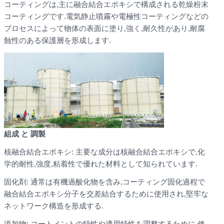
コーティングは,主に融合結合エポキシで構成される乾燥粉末
コーティングです.電気静止噴霧や電極性コーティングなどの
プロセスによって物体の表面に塗り,強く,耐久性があり,耐腐
蝕性のある保護層を形成します.
組成 と 調製
核融合結合エポキシ: 主要な成分は核融合結合エポキシで,化
学的耐性,強度,粘着性で優れた材料として知られています.
固化剤: 通常は有機過酸化物を含み,コーティング固化過程で
融合結合エポキシ分子を交差結合するために使用され,堅牢な
ネットワーク構造を形成する.
添加物: コートメントの特性や適用特性を調整するために,修