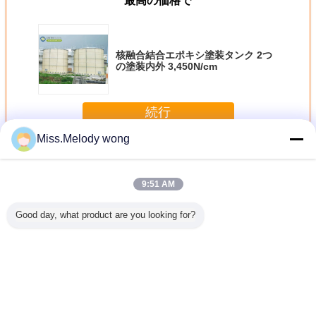
最高の価格で
核融合結合エポキシ塗装タンク 2つ
の塗装内外 3,450N/cm
続行
Miss.Melody wong
融合はエポキシ タンクを結んだ
多く
9:51 AM
Good day, what product are you looking for?
水用エポ
大規模農場用水向
フュージョンボン
浸出液貯留用エポ
水貯蔵 融
ティング
けエポキシコーテ
ドエポキシタン
キシコーティング
ポキシ
ク：農場
ィング鋼製タン
ク：液体肥料貯蔵
鋼製タンク：腐食
めの耐久
ク：大規模な農業
のための経済的で
性のある埋立地液
性の高い
ニーズに対応す
耐久性のあるソリ
体に対して優れた
水。
る、経済的で長持
ューション
耐薬品性を提供し
言語を変えて下さい
ちするソリューシ
ます。
ョン。
Japanese