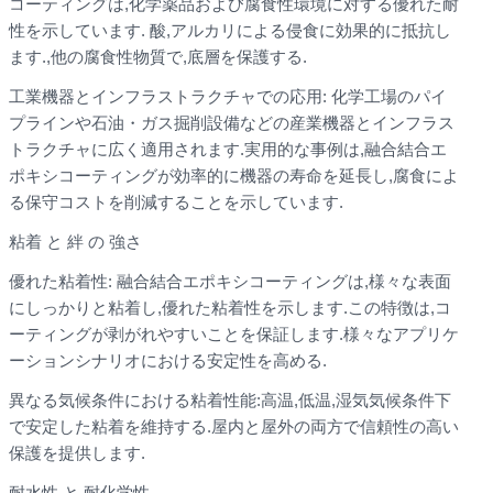
コーティングは,化学薬品および腐食性環境に対する優れた耐
性を示しています. 酸,アルカリによる侵食に効果的に抵抗し
ます.,他の腐食性物質で,底層を保護する.
工業機器とインフラストラクチャでの応用: 化学工場のパイ
プラインや石油・ガス掘削設備などの産業機器とインフラス
トラクチャに広く適用されます.実用的な事例は,融合結合エ
ポキシコーティングが効率的に機器の寿命を延長し,腐食によ
る保守コストを削減することを示しています.
粘着 と 絆 の 強さ
優れた粘着性: 融合結合エポキシコーティングは,様々な表面
にしっかりと粘着し,優れた粘着性を示します.この特徴は,コ
ーティングが剥がれやすいことを保証します.様々なアプリケ
ーションシナリオにおける安定性を高める.
異なる気候条件における粘着性能:高温,低温,湿気気候条件下
で安定した粘着を維持する.屋内と屋外の両方で信頼性の高い
保護を提供します.
耐水性 と 耐化学性