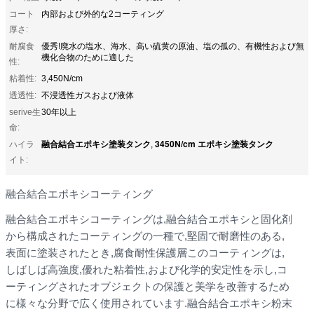
コート
内部および外的な2コーティング
厚さ:
耐腐食
優秀!廃水の塩水、海水、高い硫黄の原油、塩の孤の、有機性および無
機化合物のために適した
性:
粘着性:
3,450N/cm
透透性:
不浸透性ガスおよび液体
serive生
30年以上
命:
融合結合エポキシ塗装タンク
3450N/cm エポキシ塗装タンク
ハイラ
,
イト:
融合結合エポキシコーティング
融合結合エポキシコーティングは,融合結合エポキシと固化剤
から構成されたコーティングの一種で,堅固で耐磨性のある,
表面に塗装されたとき,腐食耐性保護層このコーティングは,
しばしば高強度,優れた粘着性,および化学的安定性を示し,コ
ーティングされたオブジェクトの保護と美学を改善するため
に様々な分野で広く使用されています.融合結合エポキシ粉末