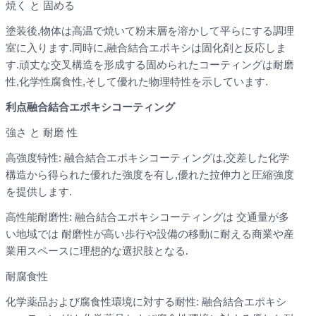
焼く と 固める
塗装後,物体は高温で焼いて粉末層を溶かして平らにする調理
室に入ります.同時に,融合結合エポキシは固化剤と反応しま
す.頑丈な交叉構造を形成する固められたコーティングは耐磨
性,化学性腐食性,そして優れた物理特性を示しています.
利点
融合結合エポキシ
コーティング
強さ と 耐磨 性
高強度特性: 融合結合エポキシコーティングは,交差した化学
構造から得られた優れた強度を有し,優れた拉伸力と圧縮強度
を提供します.
高性能耐磨性: 融合結合エポキシコーティングは 交通量が多
い地域では 耐磨性が高い歩行や設備の移動に耐える商業や産
業用スペースに理想的な選択肢となる.
耐腐食性
化学薬品および腐食性環境に対する耐性: 融合結合エポキシ