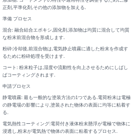
正剤,平準化剤,その他の添加物を加える.
準備 プロセス
混合: 融合結合エポキシ,固化剤,添加物は均質に混合して均質
な粉末前混合物を形成します.
粉砕:冷却後,前混合物は,電気静止噴霧に適した粉末を作成す
るために粉砕処理を受けます.
コート: 粉末粒子は,湿度や流動性を向上させるためにしばし
ばコーティングされます.
申請プロセス
静電噴霧: 最も一般的な塗装方法の1つである.電荷粉末は電極
の静電場の影響により,塗装された物体の表面に均等に粘着す
る.
電気熱性コーティング:電荷付き液体粉末懸浮が電極で物体に
浸透し,粉末が電気熱で物体の表面に粘着するプロセス.